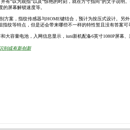
有“叹为观指”以及“惊艳的时刻，就在方寸指间”的文字说明。很
度的屏幕解锁速度等。
方案，指纹传感器与HOME键结合，预计为按压式设计。另外该机的
可录入5组指纹等特点，但是还会带来哪些不一样的特性暂且没有答案可
电池，入网信息显示，iuni新机配备6英寸1080P屏幕、采用3
纹识别或有新创新