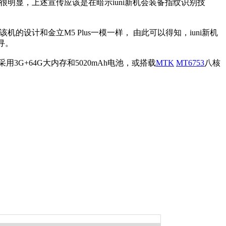
明显，上述宣传应该是在暗示iuni新机会装备指纹识别技
设计和金立M5 Plus一模一样， 由此可以得知，iuni新机
寻。
G+64G大内存和5020mAh电池，或搭载
MTK
MT6753
八核