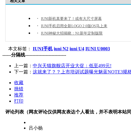
相关文章
·
IUNI新机真要来了！或有大尺寸屏幕
·
IUNI手机启用全新LOGO 2.0版OS马上来
·
IUNI神秘大招揭晓：N1新年定制版限
本文标签：
IUNI手机
iuni N2
iuni U4
IUNI U0003
------分隔线----------------------------
上一篇：
中兴天猫旗舰店开业大促：低至499元!
下一篇：
这就来了？？上市培训试题曝光魅蓝NOTE3规
收藏
挑错
推荐
打印
评论列表（网友评论仅供网友表达个人看法，并不表明本站
吕小杨