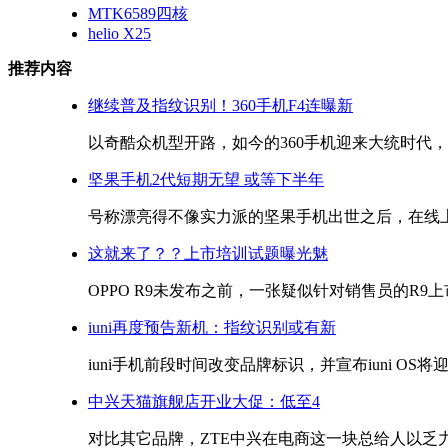
MTK6589四核
helio X25
推荐内容
继续普及指纹识别！360手机F4连曝新
以奇酷众机型开路，如今的360手机迎来大统时代，往
坚果手机2代短期无望 或等下半年
号称漂亮得不像实力派的坚果手机出世之后，在线上有
这就来了？？上市培训试题曝光魅
OPPO R9未发布之前，一张疑似针对销售员的R9上
iuni再度预告新机：指纹识别或有新
iuni手机前段时间改变品牌标识，并宣布iuni OS将迎来
中兴天猫旗舰店开业大促：低至4
对比其它品牌，ZTE中兴在电商这一块总给人以乏力之