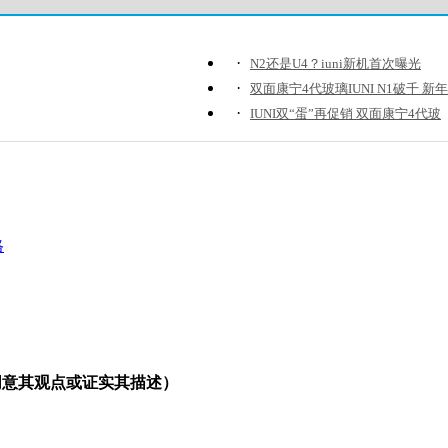
·
N2还是U4？iuni新机首次曝光
·
双面康宁4代玻璃IUNI N1破千 新
·
IUNI双“蛋”再促销 双面康宁4代玻
格
同意其观点或证实其描述）