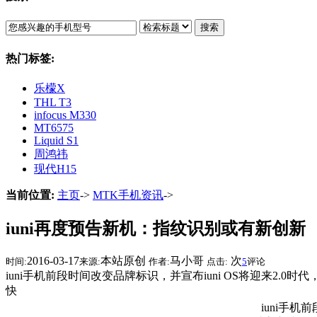
搜索
热门标签:
乐檬X
THL T3
infocus M330
MT6575
Liquid S1
周鸿祎
现代H15
当前位置:
主页
->
MTK手机资讯
->
iuni再度预告新机：指纹识别或有新创新
2016-03-17
本站原创
马小哥
次
时间:
来源:
作者:
点击:
5
评论
iuni手机前段时间改变品牌标识，并宣布iuni OS将迎来2.
快
iuni手机