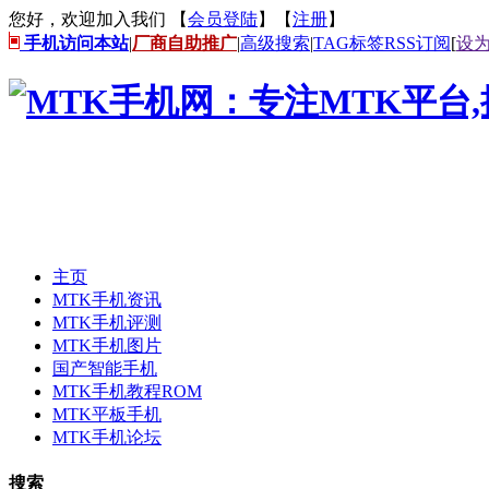
您好，欢迎加入我们 【
会员登陆
】【
注册
】
手机访问本站
|
厂商自助推广
|
高级搜索
|
TAG标签
RSS订阅
[
设
主页
MTK手机资讯
MTK手机评测
MTK手机图片
国产智能手机
MTK手机教程ROM
MTK平板手机
MTK手机论坛
搜索