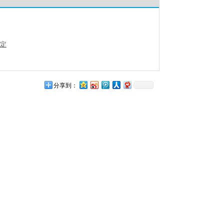
年定
分享到：