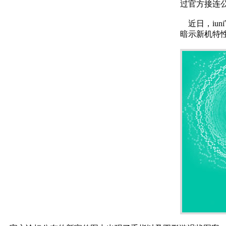
过官方接连公
近日，iun
暗示新机特