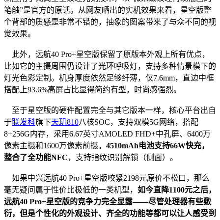
笔触”是官方的原话。从网友晒出的实机效果来看，星空版整
个背部的质感是非常不错的，抽象的图案带来了与众不同的视
觉效果。
此外，远航40 Pro+星空版保留了原版本外观上所有优点，
比如它的主摄周围仍设计了光环呼吸灯，支持多种情景模下的
灯光色彩定制。机身厚度依然足够纤薄，仅7.6mm，直边中框
搭配上93.6%高屏占比显得简约有型，时尚感强烈。
至于星空版的硬件配置完全与其它版本一样，核心平台出自
于
联发科
旗下
天玑810
八核SOC，支持双模5G网络，搭配
8+256G内存，采用6.67英寸AMOLED FHD+中孔屏、6400万
像素主摄和1600万像素前摄，
4510mAh电池支持66W快充，
整合了全功能NFC
，支持指纹识别解锁（侧面）。
如果中兴远航40 Pro+星空版咬紧2198元原价不松口，那么
毫无疑问属于性价比极低的一类机型，
如今直降1100元之后，
远航40 Pro+星空版的竞争力完全显露——尽管处理器有些敷
衍，但是个性化的外观设计、齐全的功能等都可以让人感受到