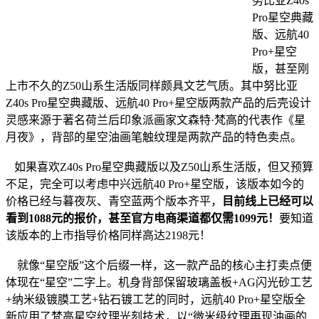
努比亚Z40s
Pro星空典藏
版、远航40
Pro+星空
版，甚至刚
上市不久的Z50山系生活版同样颇具文艺气质。其中努比亚
Z40s Pro星空典藏版、远航40 Pro+星空版两款产品的后壳设计
灵感来源于著名荷兰后印象派画家文森特·梵高的代表作《星
月夜》，背部的星空油画笔触纹理是两款产品的特色卖点。
如果喜欢Z40s Pro星空典藏版以及Z50山系生活版，但又预算
不足，完全可以考虑中兴远航40 Pro+星空版，该版本如今的
价格已经与暮夜灰、青空蓝两个版本齐平，
目前线上已经可以
看到1088元的报价，甚至官方电商渠道都仅需1099元！
要知道
该版本的上市指导价格同样高达2198元！
就像“星空版”这个后缀一样，这一款产品的核心主打卖点便
体现在“星空”二字上。机身背部保留玻璃盖板+AG闪光砂工艺
+纳米级镀膜工艺+钻石镀工艺的同时，远航40 Pro+星空版全
新应用了梵高星空纹理光刻技术，以“微米级纹理再现油画的