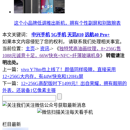
这个小品牌低调推出新机，拥有个性副屏和别致腕表
本文关键词：
中兴手机
5G手机
天玑810
远航40 Pro+
如果本文内容侵犯了您的权利， 请联系我们处理相关事宜。
当前位置：
主页
->
资讯
-> 《
独特梵高油画纹理，8+256G售
1088元诚意十足，66W快充+NFC+纤薄玻璃机身
》
转载请注
明出处。
上一篇：
vivo Y78m也上线了！颜值同样吸睛，直接采用
12+256G大内存，有44W快充和120Hz屏
下一篇：
12+256G高配版时下1499元！出自荣耀，拥有靓丽的
外表，还装备1亿像素主摄
关注微信公众号获取最新消息
栏目最新