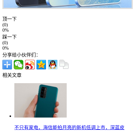
顶一下
(0)
0%
踩一下
(0)
0%
分享给小伙伴们：
相关文章
不只有家电，海信能拍月亮的新机低调上市，深蓝皮