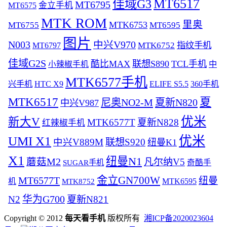
MT6517
佳域G3
MT6795
MT6575
金立手机
MTK ROM
里奥
MTK6753
MT6755
MT6595
图片
N003
中兴V970
指纹手机
MT6797
MTK6752
佳域G2S
酷比MAX
联想S890
TCL手机
中
小辣椒手机
MTK6577手机
兴手机
HTC X9
ELIFE S5.5
360手机
MTK6517
夏
尼奥NO2-M
夏新N820
中兴V987
优米
新大V
MTK6577T
夏新N828
红辣椒手机
优米
UMI X1
联想S920
中兴V889M
纽曼K1
X1
纽曼N1
蘑菇M2
凡尔纳V5
SUGAR手机
奇酷手
金立GN700W
MT6577T
纽曼
MTK6595
机
MTK8752
华为G700
N2
夏新N821
Copyright © 2012
每天看手机
版权所有
湘ICP备2020023604