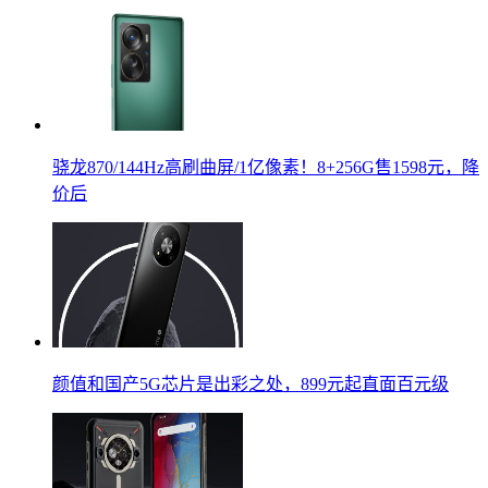
骁龙870/144Hz高刷曲屏/1亿像素！8+256G售1598元，降
价后
颜值和国产5G芯片是出彩之处，899元起直面百元级