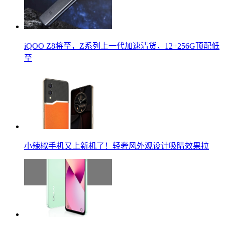
iQOO Z8将至，Z系列上一代加速清货，12+256G顶配低
至
小辣椒手机又上新机了！轻奢风外观设计吸睛效果拉