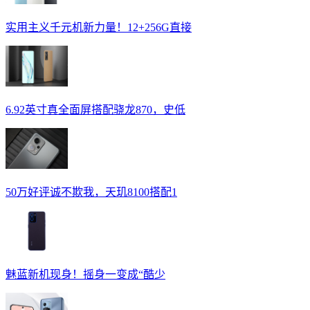
实用主义千元机新力量！12+256G直接
6.92英寸真全面屏搭配骁龙870，史低
50万好评诚不欺我，天玑8100搭配1
魅蓝新机现身！摇身一变成“酷少