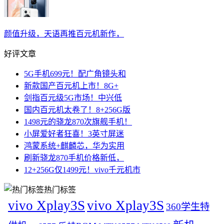
颜值升级，天语再推百元机新作，
好评文章
5G手机699元！配广角镜头和
新款国产百元机上市！8G+
剑指百元级5G市场！中兴低
国内百元机太卷了！8+256G版
1498元的骁龙870次旗舰手机！
小屏爱好者狂喜！3英寸屏迷
鸿蒙系统+麒麟芯，华为实用
刷新骁龙870手机价格新低，
12+256G仅1499元！vivo千元机市
热门标签
vivo Xplay3S
vivo Xplay3S
360学生特