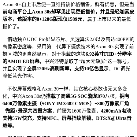
Axon 30s自上市后便一直维持该价格销售，鲜有优惠，但是
当
前电商平台上Axon 30s却罕见出现更低售价，并且是轻咖素皮
版本，该版本的8+128G版现仅1589元
，属于上市以来的最低
报价了。
借助独立UDC Pro屏显芯片、灵透算法2.0以及高达400PPI的
高像素密度等，采用第二代屏下摄像技术的Axon 30s实现了前
摄区域的更自然显示，对于搭载的这块
6.92英寸FHD+分辨率
的AMOLED屏幕
，中兴还特意取了“超大无缺屏”这一称号，
并且实现了全屏
120Hz高刷新率，支持10亿色显示
、DC调光
降低蓝光伤害。
不仅屏幕规格和Axon 30一样，其它核心参数也无太多变
化，中兴Axon 30s仍
搭载了高通5G SOC骁龙870
八核，
拥有
6400万像素主摄（SONY IMX682 CMOS）+800万像素广角
+微距+景深共四摄方案
，前摄为1600万像素，
4200mAh电池
支持55W快充，支持NFC、屏幕指纹解锁、DTS:X@Ulrta音
效
等。