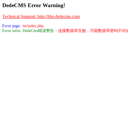
DedeCMS Error Warning!
Technical Support: http://bbs.dedecms.com
Error page:
/m/index.php
Error infos: DedeCms错误警告：
连接数据库失败，可能数据库密码不对