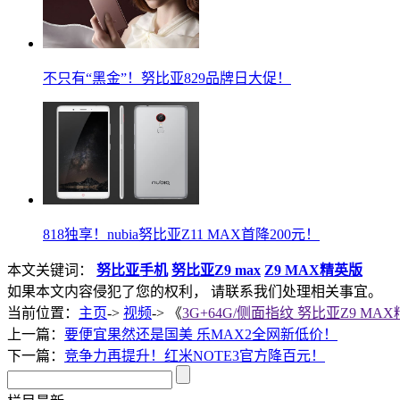
不只有“黑金”！努比亚829品牌日大促！
818独享！nubia努比亚Z11 MAX首降200元！
本文关键词：
努比亚手机
努比亚Z9 max
Z9 MAX精英版
如果本文内容侵犯了您的权利， 请联系我们处理相关事宜。
当前位置：
主页
->
视频
-> 《
3G+64G/侧面指纹 努比亚Z9 MA
上一篇：
要便宜果然还是国美 乐MAX2全网新低价！
下一篇：
竞争力再提升！红米NOTE3官方降百元！