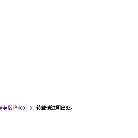
X精英版降400！
》
转载请注明出处。