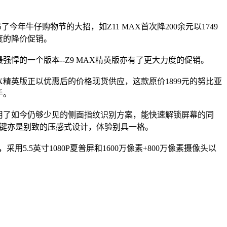
今年牛仔购物节的大招，如Z11 MAX首次降200余元以1749
程度的降价促销。
最强悍的一个版本--Z9 MAX精英版亦有了更大力度的促销。
X精英版正以优惠后的价格现货供应，这款原价1899元的努比亚
手。
它采用了如今仍够少见的侧面指纹识别方案，能快速解锁屏幕的同
量键亦是别致的压感式设计，体验别具一格。
采用5.5英寸1080P夏普屏和1600万像素+800万像素摄像头以