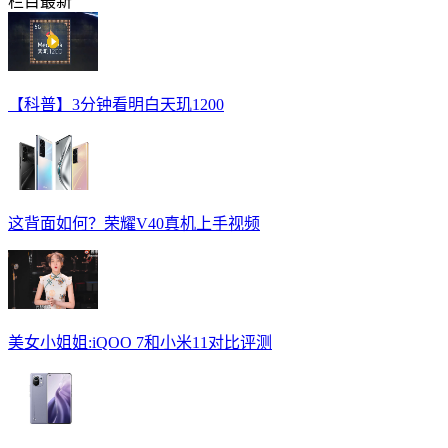
栏目最新
【科普】3分钟看明白天玑1200
这背面如何？荣耀V40真机上手视频
美女小姐姐:iQOO 7和小米11对比评测