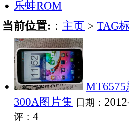
乐蛙ROM
当前位置:
：
主页
>
TAG
MT657
300A图片集
2012
日期：
4
评：