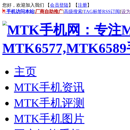
您好，欢迎加入我们 【
会员登陆
】【
注册
】
手机访问本站
|
厂商自助推广
|
高级搜索
|
TAG标签
RSS订阅
[
设
主页
MTK手机资讯
MTK手机评测
MTK手机图片