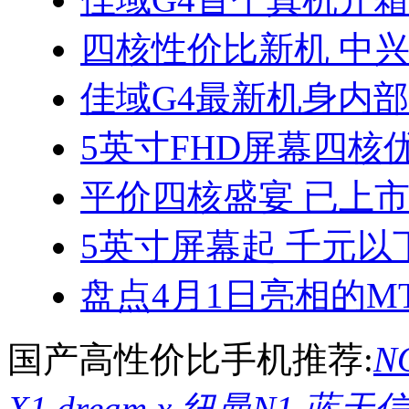
四核性价比新机 中兴
佳域G4最新机身内
5英寸FHD屏幕四核优
平价四核盛宴 已上
5英寸屏幕起 千元以
盘点4月1日亮相的MT
国产高性价比手机推荐:
NO
X1
,
dream x
,
纽曼N1
,
蓝天信L