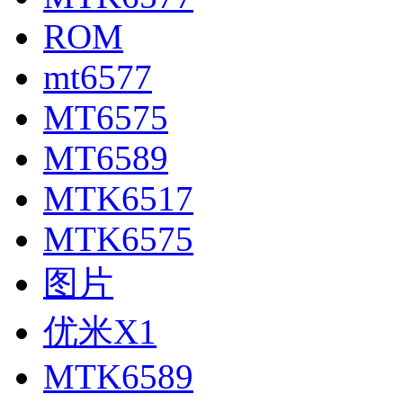
ROM
mt6577
MT6575
MT6589
MTK6517
MTK6575
图片
优米X1
MTK6589