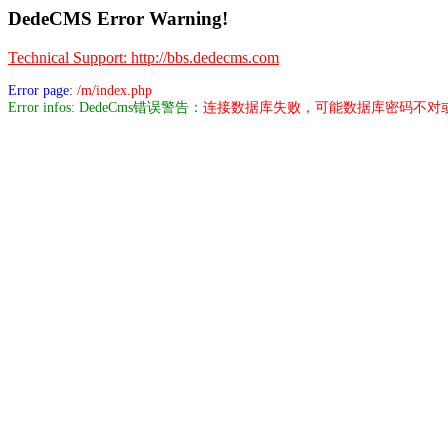
DedeCMS Error Warning!
Technical Support: http://bbs.dedecms.com
Error page:
/m/index.php
Error infos: DedeCms错误警告：
连接数据库失败，可能数据库密码不对