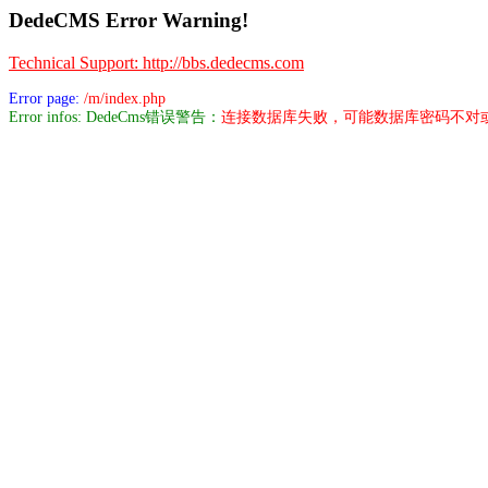
DedeCMS Error Warning!
Technical Support: http://bbs.dedecms.com
Error page:
/m/index.php
Error infos: DedeCms错误警告：
连接数据库失败，可能数据库密码不对