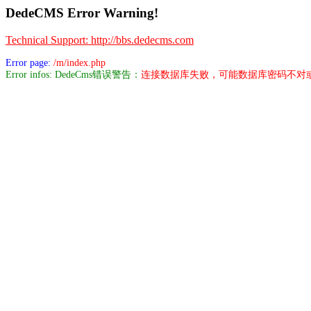
DedeCMS Error Warning!
Technical Support: http://bbs.dedecms.com
Error page:
/m/index.php
Error infos: DedeCms错误警告：
连接数据库失败，可能数据库密码不对