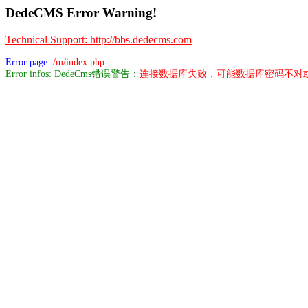
DedeCMS Error Warning!
Technical Support: http://bbs.dedecms.com
Error page:
/m/index.php
Error infos: DedeCms错误警告：
连接数据库失败，可能数据库密码不对