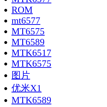
ROM
mt6577
MT6575
MT6589
MTK6517
MTK6575
图片
优米X1
MTK6589