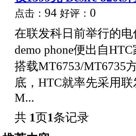
94
0
点击：
好评：
在联发科日前举行的电
demo phone便出自
搭载MT6753/MT6
底，HTC就率先采用联
M...
共
1
页
1
条记录