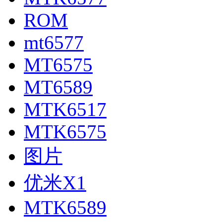
ROM
mt6577
MT6575
MT6589
MTK6517
MTK6575
图片
优米X1
MTK6589