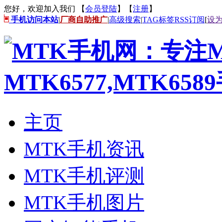
您好，欢迎加入我们 【
会员登陆
】【
注册
】
手机访问本站
|
厂商自助推广
|
高级搜索
|
TAG标签
RSS订阅
[
设
主页
MTK手机资讯
MTK手机评测
MTK手机图片