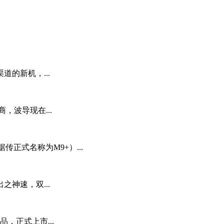
的新机，...
，波导现在...
据传正式名称为M9+）...
神速，双...
，正式上市...