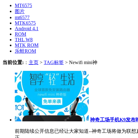
MT6575
图片
mt6577
MTK6575
Android 4.1
ROM
THL W8
MTK ROM
乐蛙ROM
当前位置:
：
主页
>
TAG标签
> Newifi mini神
神奇工场手机K9发布
前期陆续公开信息已经让大家知道--神奇工场将做为联
正...