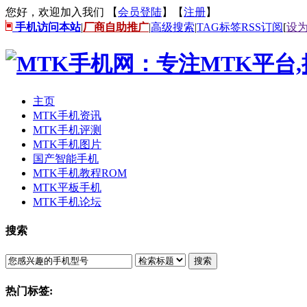
您好，欢迎加入我们 【
会员登陆
】【
注册
】
手机访问本站
|
厂商自助推广
|
高级搜索
|
TAG标签
RSS订阅
[
设
主页
MTK手机资讯
MTK手机评测
MTK手机图片
国产智能手机
MTK手机教程ROM
MTK平板手机
MTK手机论坛
搜索
搜索
热门标签: