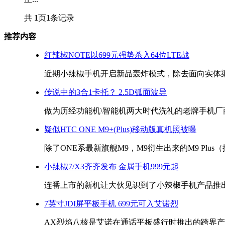
共
1
页
1
条记录
推荐内容
红辣椒NOTE以699元强势杀入64位LTE战
近期小辣椒手机开启新品轰炸模式，除去面向实体渠道
传说中的3合1卡托？ 2.5D弧面波导
做为历经功能机\智能机两大时代洗礼的老牌手机厂商
疑似HTC ONE M9+(Plus)移动版真机照被曝
除了ONE系最新旗舰M9，M9衍生出来的M9 Plus（
小辣椒7/X3齐齐发布 金属手机999元起
连番上市的新机让大伙见识到了小辣椒手机产品推出之
7英寸JDI屏平板手机 699元可入艾诺烈
AX烈焰八核是艾诺在通话平板盛行时推出的跨界产品