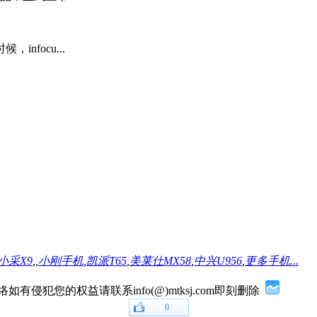
focu...
小采X9
,
,
小刚手机
,
凯派T65
,
美莱仕MX58
,
中兴U956
,
更多手机...
网络如有侵犯您的权益请联系info(@)mtksj.com即刻删除
0