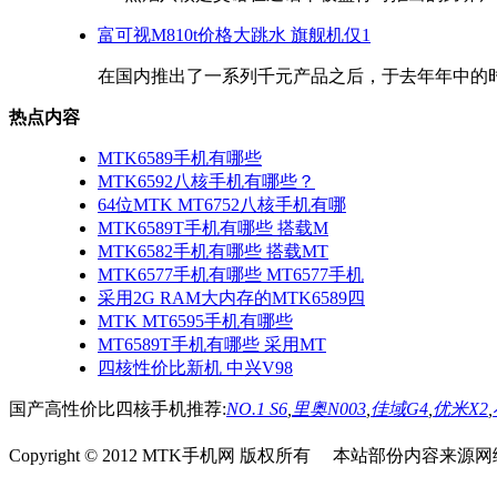
富可视M810t价格大跳水 旗舰机仅1
在国内推出了一系列千元产品之后，于去年年中的时候，in
热点内容
MTK6589手机有哪些
MTK6592八核手机有哪些？
64位MTK MT6752八核手机有哪
MTK6589T手机有哪些 搭载M
MTK6582手机有哪些 搭载MT
MTK6577手机有哪些 MT6577手机
采用2G RAM大内存的MTK6589四
MTK MT6595手机有哪些
MT6589T手机有哪些 采用MT
四核性价比新机 中兴V98
国产高性价比四核手机推荐:
NO.1 S6
,
里奥N003
,
佳域G4
,
优米X2
,
Copyright © 2012 MTK手机网 版权所有 本站部份内容来源