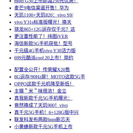
moto G50上市即减250元优惠！
麦芒9电信渠道开售！华为
天玑1100+天玑820：vivo S9/
vivo Y31s标准版曝光！换天
骁龙865+12G运存仅千元？这
更注重性能了！纬图iVER
海信新款5G手机获批！型号
千元级4G手机vivo Y30活力版
699元酷派cool 20上市！简约
配置全公开！传荣耀X20售
8G运存/90Hz屏！MOTO这款5G手
OPPO这款千元机降至新低！
主摄＂米＂味很浓！金立
真我新款千元5G手机曝光：
竟然换成了天玑900！vivo
真千元5G手机！6+128G版中兴
联发科发布两款6nm新芯天
小黄蜂新款千元5G手机上市