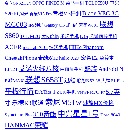
中兴
OPPO FIND5 M
菜鸟手机
TCL P550U
金立GNS2112Y
Blade VEC 3G
S2010
青橙M3评测
淘米
真我V15 Pro
MC003
联想
IPS硬屏
Galaxy ON5时尚
天鉴W601
S860
IOS
TCL M2U
大K价格
乐玩手机
凯派四核手机
ACER
HIKe Phantom
ideaTab A10-
博沃手机
CheetahPhone
宏碁E2
奇酷双12
helio X27
至尊宝
艾诺火线八核
魅族
Android N
LT521
曲面屏手机
联想S658T
迅蛙
E派MAX
联想K52t38
大神F1 Plus
平板行情
5.7英
E派Tita 1
ZUK手机
ViewPad7Q Pr
索尼M51w
寸
乐檬K3联通
魅族MX价格
中兴星星1号
360奇酷
Symetium Pho
Doro 8040
HANMAC荣耀