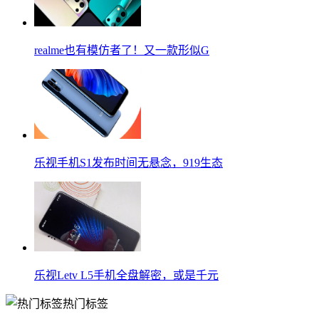
realme也有模仿者了！又一款形似G
乐视手机S1发布时间无悬念，919生态
乐视Letv L5手机全盘解密，或是千元
热门标签