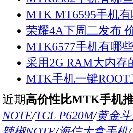
MTK MT6595手机
荣耀4A下周二发布 
MTK6577手机有哪些
采用2G RAM大内存的
MTK手机一键ROOT
近期
高价性比MTK手机
NOTE
/
TCL P620M
/
黄金斗士
辣椒NOTE
/
海信大拿手机
/