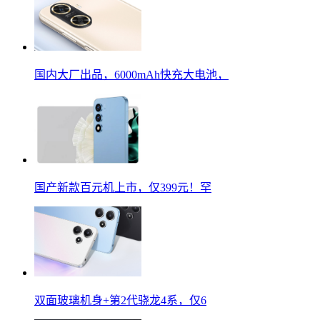
国内大厂出品，6000mAh快充大电池，
国产新款百元机上市，仅399元！罕
双面玻璃机身+第2代骁龙4系，仅6