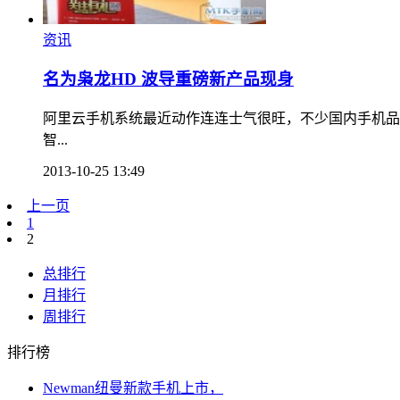
资讯
名为枭龙HD 波导重磅新产品现身
阿里云手机系统最近动作连连士气很旺，不少国内手机品
智...
2013-10-25 13:49
上一页
1
2
总排行
月排行
周排行
排行榜
Newman纽曼新款手机上市，