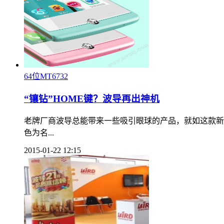
64位MT6732
“镶钻”HOME键？波导再出神机
老牌厂商波导总能带来一些吸引眼球的产品，就如这款新近
色为名...
2015-01-22 12:15