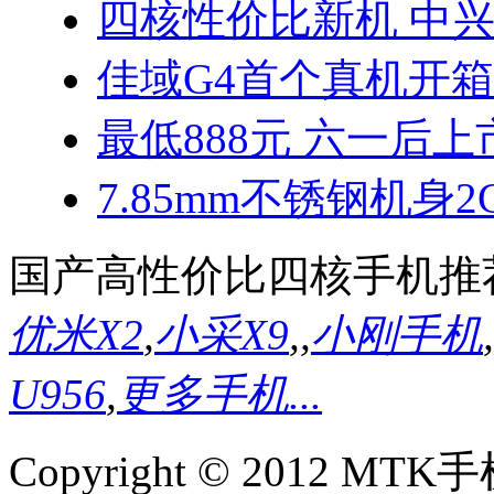
四核性价比新机 中兴
佳域G4首个真机开
最低888元 六一后上
7.85mm不锈钢机身2
国产高性价比四核手机推
优米X2
,
小采X9
,
,
小刚手机
,
U956
,
更多手机...
Copyright © 2012