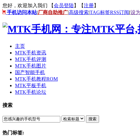
您好，欢迎加入我们 【
会员登陆
】【
注册
】
手机访问本站
|
厂商自助推广
|
高级搜索
|
TAG标签
RSS订阅
[
设
主页
MTK手机资讯
MTK手机评测
MTK手机图片
国产智能手机
MTK手机教程ROM
MTK平板手机
MTK手机论坛
搜索
搜索
热门标签: