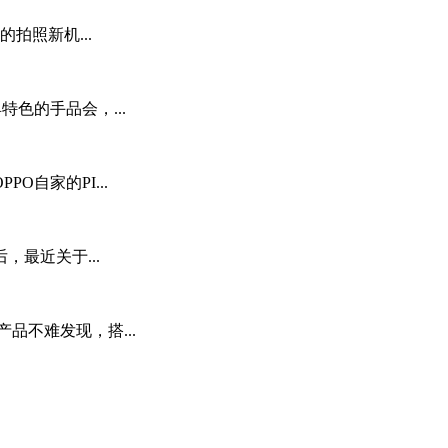
拍照新机...
具特色的手品会，...
自家的PI...
最近关于...
品不难发现，搭...