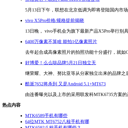
5月13日下午，联想在北京低调为即将登陆国内市场的
vivo X5Pro价格/规格提前揭晓
13日晚， vivo手机会为旗下最新产品X5Pro举行别
6400万像素不算啥 能拍1亿像素照片
去年起合成高像素照片的拍照功能十分盛行，就如OPPO
好博爱！么么哒品牌5月21日独立无
继荣耀、大神、努比亚等从分家独立出来的品牌之后，
酷派7652将杀到 又是Android 5.1+MT673
由连番曝光以及上市的采用联发科MTK6735方案的产
热点内容
MTK6589手机有哪些
64位MTK MT6752八核手机有哪
MTK6592八核手机有哪些？