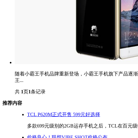
随着小霸王手机品牌重新登场，小霸王手机旗下产品逐渐
王...
共
1
页
1
条记录
推荐内容
TCL P620M正式开售 599元好选择
多款699元级别的2GB运存手机之后，TCL在百元级
价格良心！联想VIBE SHOT价格公布