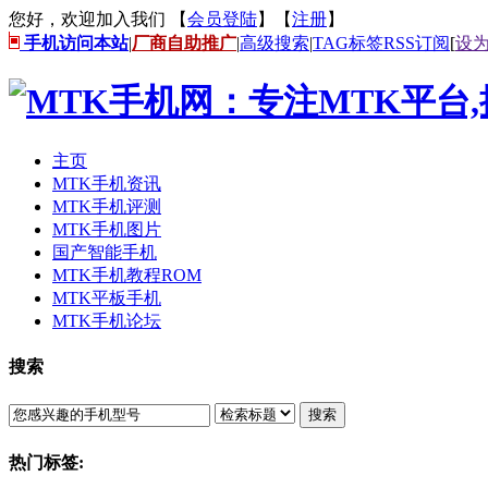
您好，欢迎加入我们 【
会员登陆
】【
注册
】
手机访问本站
|
厂商自助推广
|
高级搜索
|
TAG标签
RSS订阅
[
设
主页
MTK手机资讯
MTK手机评测
MTK手机图片
国产智能手机
MTK手机教程ROM
MTK平板手机
MTK手机论坛
搜索
搜索
热门标签: