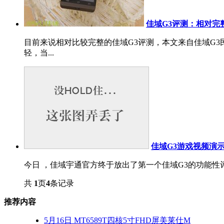
佳域G3评测：相对完
目前来说相对比较完整的佳域G3评测，本文来自佳域G3民
轻，当...
佳域G3游戏视频演
今日 ，佳域宇通官方终于放出了第一个佳域G3的功能性评
共
1
页
4
条记录
推荐内容
5月16日 MT6589T四核5寸FHD屏美莱仕M