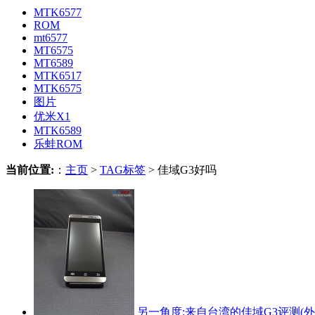
MTK6577
ROM
mt6577
MT6575
MT6589
MTK6517
MTK6575
图片
优米X1
MTK6589
乐蛙ROM
当前位置:
：
主页
>
TAG标签
> 佳域G3好吗
另一角度:来自台湾的佳域G3评测(外