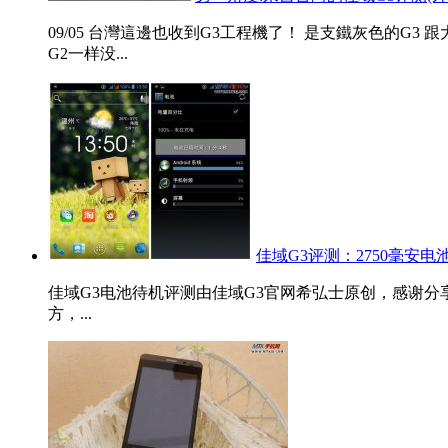
09/05 台灣這邊也收到G3工程機了！ 是支鐵灰色的G
G2一样没...
佳域G3评测：2750毫安电
佳域G3电池待机评测由佳域G3官网希弘士原创，感谢分
方，...