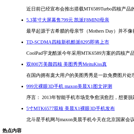
近日前已经宣布会推出搭载MT6589Turbo四核产品的m
5.3英寸大屏幕售799元 凯派F8MINI母亲
最早起源于古希腊的母亲节（Mothers Day）并不像
TD-SCDMA四核新机酷派8295即将上市
CoolPad宇龙酷派今年采用MTK6589方案的四核产品酷
双800万美颜四核 美图秀秀MeituKiss真
在国内拥有庞大用户的美图秀秀是一款免费图片处理软
999元裸眼3D手机 maxon美晨X1图文评测
序言： 2013年智能手机市场竞争愈演愈烈，想要脱颖
5寸MTK6577双核 美晨X1裸眼3D手机发布
北斗星手机网与maxon美晨手机今天在北京国家会议
热点内容