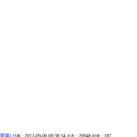
观篇)
2012-09-06 00:38:34
26948
187
日期：
点击：
好评：