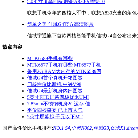
5.0英寸屏幕四核 联想A830仅需要10
联想手机今年的四核大军中，联想A830充当的角色与A82
简单之美 佳域G4官方高清图赏
佳域宇通旗下首款四核智能手机佳域G4自公布出来之
热点内容
MTK6589手机有哪些
MTK6577手机有哪些 MT6577手机
采用2G RAM大内存的MTK6589四
佳域G4首个真机开箱图赏
四核性价比新机 中兴V98
佳域G4最新机身内部图赏
5英寸FHD屏幕四核优米UMI
7.85mm不锈钢机身2G运存 佳
平价四核盛宴 已上市人气
5英寸屏幕起 千元以下MT
国产高性价比手机推荐:
NO.1 S4
,
里奥N002
,
佳域G3
,
优米X1
,
drea