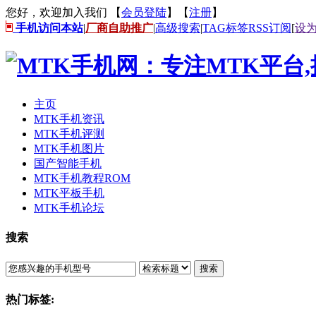
您好，欢迎加入我们 【
会员登陆
】【
注册
】
手机访问本站
|
厂商自助推广
|
高级搜索
|
TAG标签
RSS订阅
[
设
主页
MTK手机资讯
MTK手机评测
MTK手机图片
国产智能手机
MTK手机教程ROM
MTK平板手机
MTK手机论坛
搜索
搜索
热门标签: