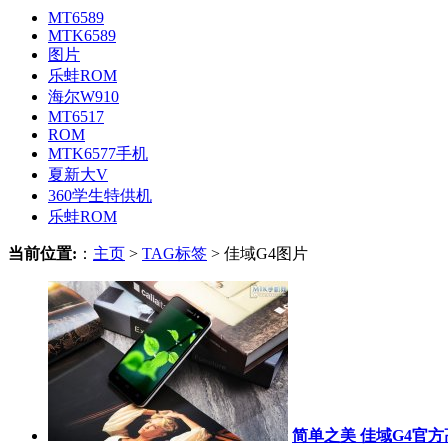
MT6589
MTK6589
图片
乐蛙ROM
海尔W910
MT6517
ROM
MTK6577手机
夏新大V
360学生特供机
乐蛙ROM
当前位置:
：
主页
>
TAG标签
> 佳域G4图片
简单之美 佳域G4官