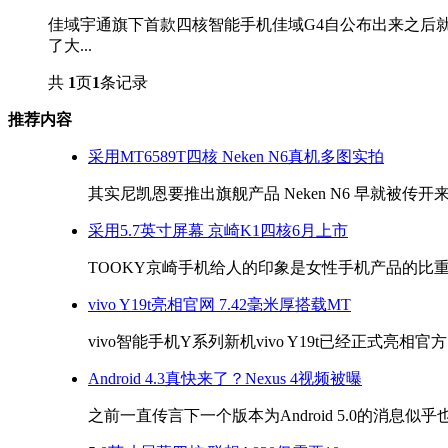
佳域宇通旗下首款四核智能手机佳域G4自公布出来之后
了大...
共
1
页
1
条记录
推荐内容
采用MT6589T四核 Neken N6真机多图实拍
其实尼凯恩要推出旗舰产品 Neken N6 早就被传开来
采用5.7英寸屏幕 京崎K1四核6月上市
TOOKY京崎手机给人的印象是女性手机产品的比重比
vivo Y19t亮相官网 7.42毫米厚搭载MT
vivo智能手机Y系列新机vivo Y19t已经正式亮相官
Android 4.3真快来了？Nexus 4视频被曝
之前一直传言下一个版本为Android 5.0的消息似乎