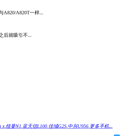
0/A820T一样...
后就吸引不...
m x
,
纽曼N1
,
蓝天信L100
,
佳域G2S
,
中兴U956
,
更多手机...