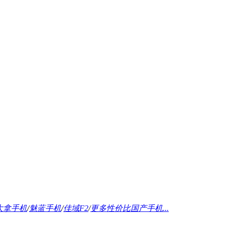
大拿手机
/
魅蓝手机
/
佳域F2
/
更多性价比国产手机...