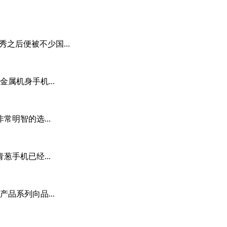
秀之后便被不少国...
属机身手机...
明智的选...
手机已经...
品系列向品...