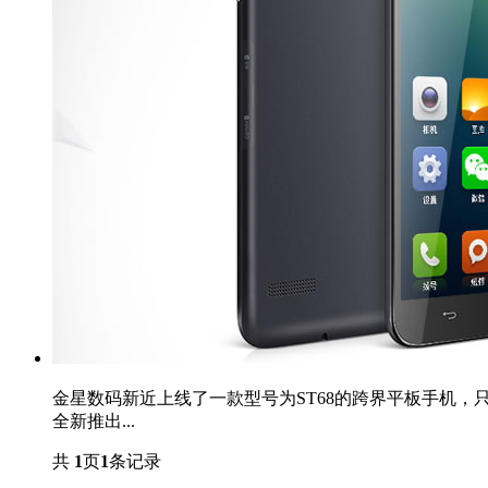
金星数码新近上线了一款型号为ST68的跨界平板手机，
全新推出...
共
1
页
1
条记录