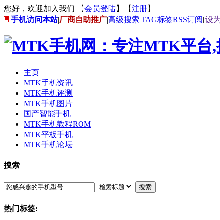
您好，欢迎加入我们 【
会员登陆
】【
注册
】
手机访问本站
|
厂商自助推广
|
高级搜索
|
TAG标签
RSS订阅
[
设
主页
MTK手机资讯
MTK手机评测
MTK手机图片
国产智能手机
MTK手机教程ROM
MTK平板手机
MTK手机论坛
搜索
搜索
热门标签: