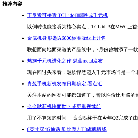
推荐内容
正反皆可接听 TCL idol3瞬跌成千元机
以倒转也能接听为核心卖点，TCL idl 3在MWC上首
金属机身 联想A6800标准版线上开售
联想面向地面渠道的产品线中，7月份曾增添了一款金
魅族千元机进化之作 魅蓝metal发布
现在回过头来看，魅族悍然迈入千元市场当是一个非常
青葱手机新机发布日期确定 看点汇
关注本站的网友可能都知道了，曾以性价比开路的青葱
么么哒新机快面世？或更重视续航
用了不算短的时间， 么么哒终于在今年Q2完成了由产
8英寸双4G通话 酷比魔方T8旗舰版线