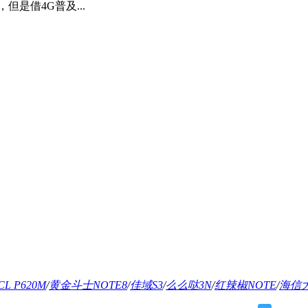
是借4G普及...
CL P620M
/
黄金斗士NOTE8
/
佳域S3
/
么么哒3N
/
红辣椒NOTE
/
海信