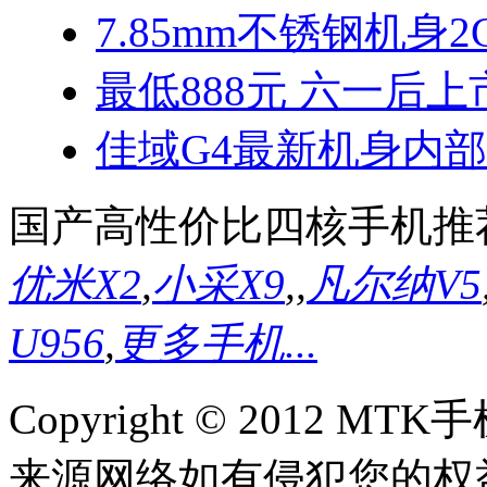
7.85mm不锈钢机身2
最低888元 六一后上
佳域G4最新机身内
国产高性价比四核手机推
优米X2
,
小采X9
,
,
凡尔纳V5
U956
,
更多手机...
Copyright © 2012
来源网络如有侵犯您的权益请联系