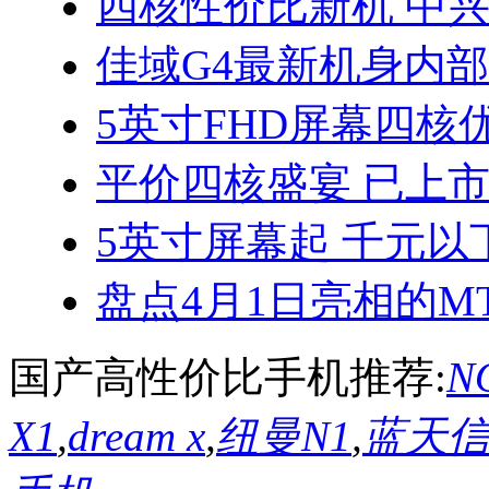
四核性价比新机 中兴
佳域G4最新机身内
5英寸FHD屏幕四核优
平价四核盛宴 已上
5英寸屏幕起 千元以
盘点4月1日亮相的MT
国产高性价比手机推荐:
NO
X1
,
dream x
,
纽曼N1
,
蓝天信L