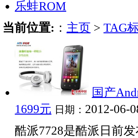
乐蛙ROM
当前位置:
：
主页
>
TAG
国产And
1699元
2012-06-0
日期：
酷派7728是酷派日前发