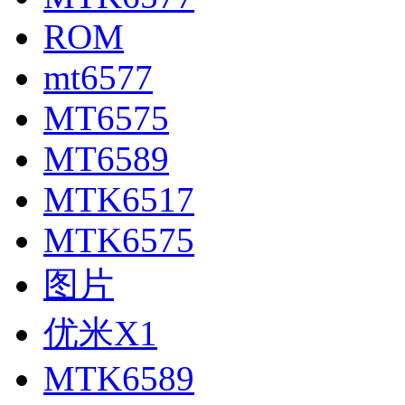
ROM
mt6577
MT6575
MT6589
MTK6517
MTK6575
图片
优米X1
MTK6589