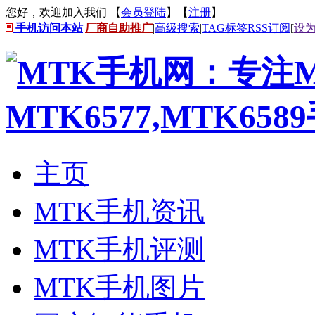
您好，欢迎加入我们 【
会员登陆
】【
注册
】
手机访问本站
|
厂商自助推广
|
高级搜索
|
TAG标签
RSS订阅
[
设
主页
MTK手机资讯
MTK手机评测
MTK手机图片