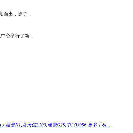
而出，除了...
中心举行了新...
m x
,
纽曼N1
,
蓝天信L100
,
佳域G2S
,
中兴U956
,
更多手机...