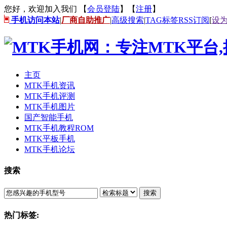
您好，欢迎加入我们 【
会员登陆
】【
注册
】
手机访问本站
|
厂商自助推广
|
高级搜索
|
TAG标签
RSS订阅
[
设
主页
MTK手机资讯
MTK手机评测
MTK手机图片
国产智能手机
MTK手机教程ROM
MTK平板手机
MTK手机论坛
搜索
搜索
热门标签: