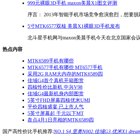
999元裸眼3D手机 maxon美晨X1图文评测
序言： 2013年智能手机市场竞争愈演愈烈，想要脱颖
5寸MTK6577双核 美晨X1裸眼3D手机发布
北斗星手机网与maxon美晨手机今天在北京国家会议
热点内容
MTK6589手机有哪些
MTK6577手机有哪些 MT6577手机
采用2G RAM大内存的MTK6589四
佳域G4首个真机开箱图赏
四核性价比新机 中兴V98
佳域G4最新机身内部图赏
5英寸FHD屏幕四核优米UMI
平价四核盛宴 已上市人气
5英寸屏幕起 千元以下MT
盘点4月1日亮相的MTK6589四
国产高性价比手机推荐:
NO.1 S4
,
里奥N002
,
佳域G3
,
优米X1
,
drea