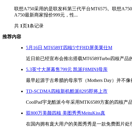
联想A750采用的是联发科第三代平台MT6575。联想A7
A750最新商家报价999元，性...
共
1
页
1
条记录
推荐内容
5月16日 MT6589T四核5寸FHD屏美莱仕M
近日前已经宣布会推出搭载MT6589Turbo四核产品的m
5.3英寸大屏幕售799元 凯派F8MINI母亲
最早起源于古希腊的母亲节（Mothers Day）并不像
TD-SCDMA四核新机酷派8295即将上市
CoolPad宇龙酷派今年采用MTK6589方案的四核产品酷
双800万美颜四核 美图秀秀MeituKiss真
在国内拥有庞大用户的美图秀秀是一款免费图片处理软