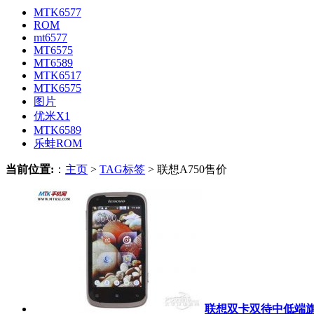
MTK6577
ROM
mt6577
MT6575
MT6589
MTK6517
MTK6575
图片
优米X1
MTK6589
乐蛙ROM
当前位置:
：
主页
>
TAG标签
> 联想A750售价
联想双卡双待中低端旗舰