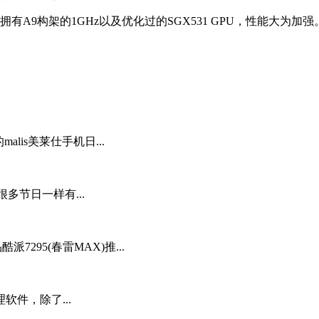
50拥有A9构架的1GHz以及优化过的SGX531 GPU，性能大
alis美莱仕手机日...
很多节日一样有...
派7295(春雷MAX)推...
件，除了...