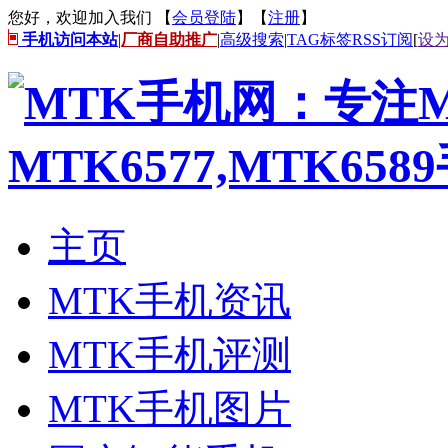
您好，欢迎加入我们 【
会员登陆
】【
注册
】
手机访问本站
|
厂商自助推广
|
高级搜索
|
TAG标签
RSS订阅
[
设
主页
MTK手机资讯
MTK手机评测
MTK手机图片