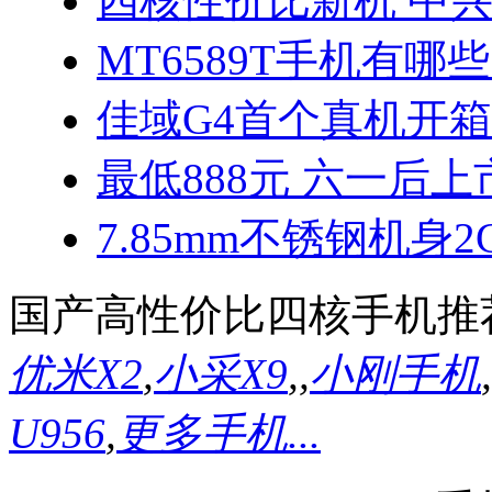
四核性价比新机 中兴
MT6589T手机有哪些
佳域G4首个真机开
最低888元 六一后上
7.85mm不锈钢机身2
国产高性价比四核手机推
优米X2
,
小采X9
,
,
小刚手机
,
U956
,
更多手机...