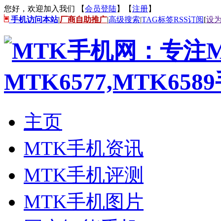
您好，欢迎加入我们 【
会员登陆
】【
注册
】
手机访问本站
|
厂商自助推广
|
高级搜索
|
TAG标签
RSS订阅
[
设
主页
MTK手机资讯
MTK手机评测
MTK手机图片