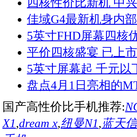
四核性价比新机 中兴
佳域G4最新机身内
5英寸FHD屏幕四核优
平价四核盛宴 已上
5英寸屏幕起 千元以
盘点4月1日亮相的MT
国产高性价比手机推荐:
NO
X1
,
dream x
,
纽曼N1
,
蓝天信L