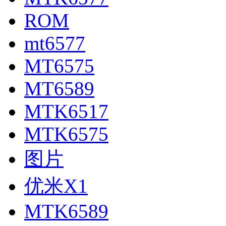
ROM
mt6577
MT6575
MT6589
MTK6517
MTK6575
图片
优米X1
MTK6589