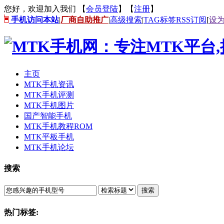
您好，欢迎加入我们 【
会员登陆
】【
注册
】
手机访问本站
|
厂商自助推广
|
高级搜索
|
TAG标签
RSS订阅
[
设
主页
MTK手机资讯
MTK手机评测
MTK手机图片
国产智能手机
MTK手机教程ROM
MTK平板手机
MTK手机论坛
搜索
搜索
热门标签: