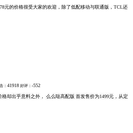
，778元的价格很受大家的欢迎，除了低配移动与联通版，TCL还
41918
-552
击：
好评：
却出乎意料之外， 么么哒高配版 首发售价为1499元，从定