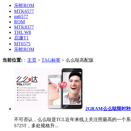
乐蛙ROM
MTK6577
mt6577
ROM
MTK8377
THL W8
启遨T1
MT6575
乐蛙ROM
当前位置:
：
主页
>
TAG标签
> 么么哒高配版
2GRAM么么哒限时秒杀
不可否认，么么哒是TCL近年来线上关注照最高的一个系列
S725T，多处规格升...