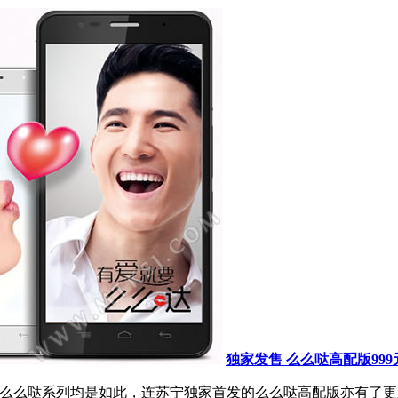
独家发售 么么哒高配版999
么么哒系列均是如此，连苏宁独家首发的么么哒高配版亦有了更亲民