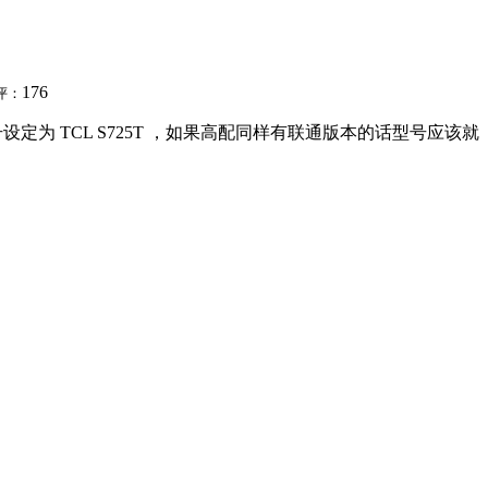
176
评：
为 TCL S725T ，如果高配同样有联通版本的话型号应该就