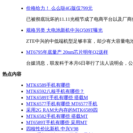
价格给力！ 么么哒4G版仅799元
已被彻底玩坏的11.11光棍节成了电商平台以及厂商们
规格另类 大电池新机中兴Q509T曝光
ZTE中兴的中低端机型足够丰富，却少有大容量电池的
MT6795年底量产 20nm芯片明年Q2送样
台媒消息，联发科于本月6日举行了法人说明会，公布了
热点内容
MTK6589手机有哪些
MTK6592八核手机有哪些？
MTK6589T手机有哪些 搭载M
MTK6577手机有哪些 MT6577手机
采用2G RAM大内存的MTK6589四
MTK6582手机有哪些 搭载MT
MT6589T手机有哪些 采用MT
四核性价比新机 中兴V98