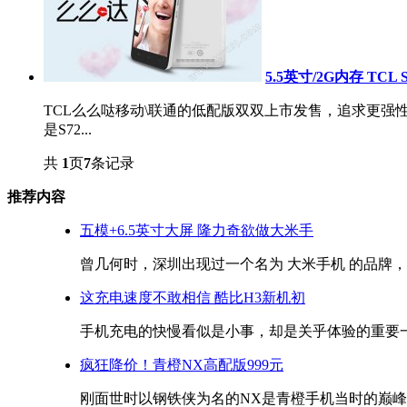
5.5英寸/2G内存 TC
TCL么么哒移动\联通的低配版双双上市发售，追求更强性
是S72...
共
1
页
7
条记录
推荐内容
五模+6.5英寸大屏 隆力奇欲做大米手
曾几何时，深圳出现过一个名为 大米手机 的品牌，高仿i
这充电速度不敢相信 酷比H3新机初
手机充电的快慢看似是小事，却是关乎体验的重要一环
疯狂降价！青橙NX高配版999元
刚面世时以钢铁侠为名的NX是青橙手机当时的巅峰之