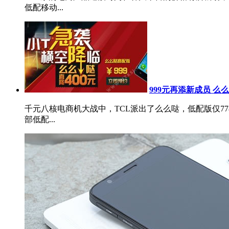
低配移动...
999元再添新成员 么
千元八核电商机大战中，TCL派出了么么哒，低配版仅7
部低配...