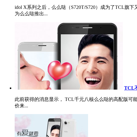
idol X系列之后，么么哒（S720T/S720）成为
为么么哒推出...
TC
此前获得的消息显示， TCL千元八核么么哒的高配版可
价来...