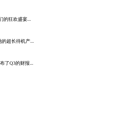
的狂欢盛宴...
超长待机产...
Q3的财报...