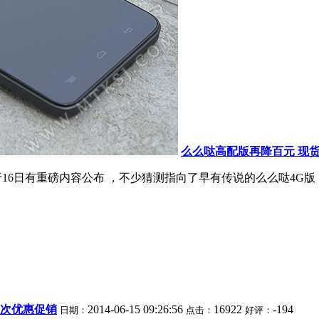
么么哒高配版再降百元 现货1
于16日有重磅内容公布 ，不少猜测指向了早有传说的么么哒4G
首次优惠促销
2014-06-15 09:26:56
16922
-194
日期：
点击：
好评：