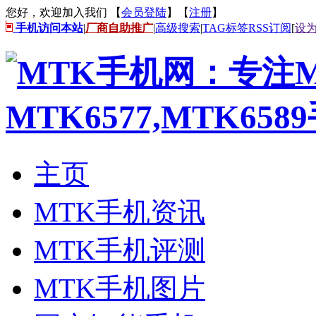
您好，欢迎加入我们 【
会员登陆
】【
注册
】
手机访问本站
|
厂商自助推广
|
高级搜索
|
TAG标签
RSS订阅
[
设
主页
MTK手机资讯
MTK手机评测
MTK手机图片