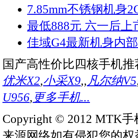
7.85mm不锈钢机身2
最低888元 六一后上
佳域G4最新机身内
国产高性价比四核手机推
优米X2
,
小采X9
,
,
凡尔纳V5
U956
,
更多手机...
Copyright © 2012
来源网络如有侵犯您的权益请联系