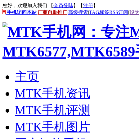
您好，欢迎加入我们 【
会员登陆
】【
注册
】
手机访问本站
|
厂商自助推广
|
高级搜索
|
TAG标签
RSS订阅
[
设
主页
MTK手机资讯
MTK手机评测
MTK手机图片