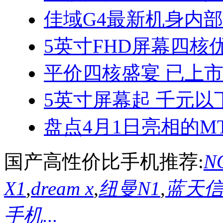
佳域G4最新机身内
5英寸FHD屏幕四核优
平价四核盛宴 已上
5英寸屏幕起 千元以
盘点4月1日亮相的MT
国产高性价比手机推荐:
NO
X1
,
dream x
,
纽曼N1
,
蓝天信L
手机...