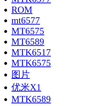
ROM
mt6577
MT6575
MT6589
MTK6517
MTK6575
图片
优米X1
MTK6589