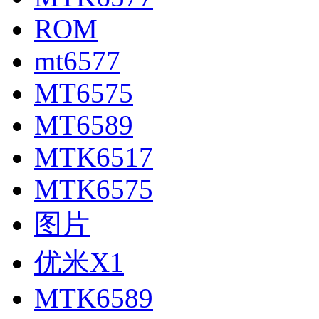
ROM
mt6577
MT6575
MT6589
MTK6517
MTK6575
图片
优米X1
MTK6589