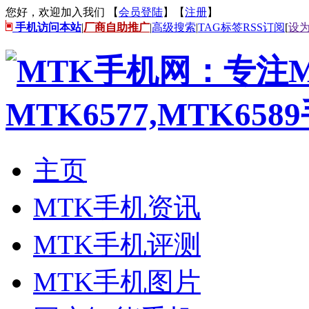
您好，欢迎加入我们 【
会员登陆
】【
注册
】
手机访问本站
|
厂商自助推广
|
高级搜索
|
TAG标签
RSS订阅
[
设
主页
MTK手机资讯
MTK手机评测
MTK手机图片