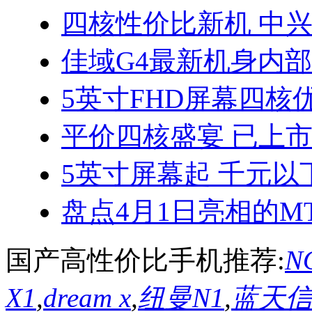
四核性价比新机 中兴
佳域G4最新机身内
5英寸FHD屏幕四核优
平价四核盛宴 已上
5英寸屏幕起 千元以
盘点4月1日亮相的MT
国产高性价比手机推荐:
NO
X1
,
dream x
,
纽曼N1
,
蓝天信L