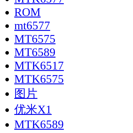
ROM
mt6577
MT6575
MT6589
MTK6517
MTK6575
图片
优米X1
MTK6589