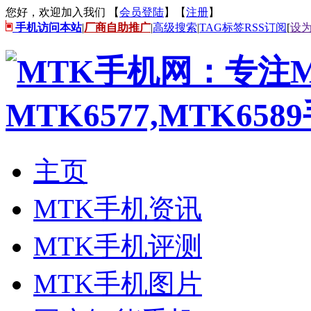
您好，欢迎加入我们 【
会员登陆
】【
注册
】
手机访问本站
|
厂商自助推广
|
高级搜索
|
TAG标签
RSS订阅
[
设
主页
MTK手机资讯
MTK手机评测
MTK手机图片