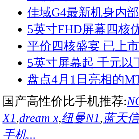
佳域G4最新机身内
5英寸FHD屏幕四核优
平价四核盛宴 已上
5英寸屏幕起 千元以
盘点4月1日亮相的MT
国产高性价比手机推荐:
NO
X1
,
dream x
,
纽曼N1
,
蓝天信L
手机...