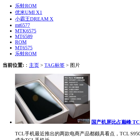
乐蛙ROM
优米UMI X1
小霸王DREAM X
mt6577
MTK6575
MT6589
ROM
MT6575
乐蛙ROM
当前位置:
：
主页
>
TAG标签
> 图片
国产机屏比占巅峰 TCL
TCL手机最近推出的两款电商产品都颇具看点，TCL S