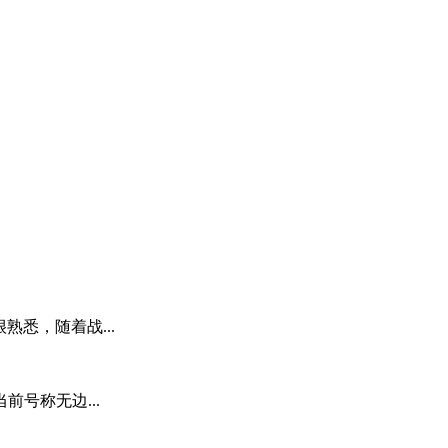
悉，随着战...
号称无边...