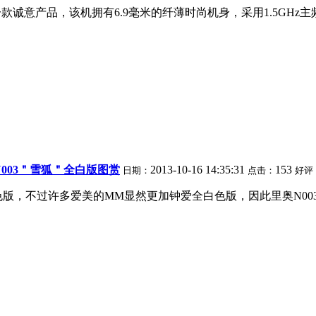
款诚意产品，该机拥有6.9毫米的纤薄时尚机身，采用1.5GHz主频MT
-N003＂雪狐＂全白版图赏
2013-10-16 14:35:31
153
日期：
点击：
好评
色版，不过许多爱美的MM显然更加钟爱全白色版，因此里奥N003