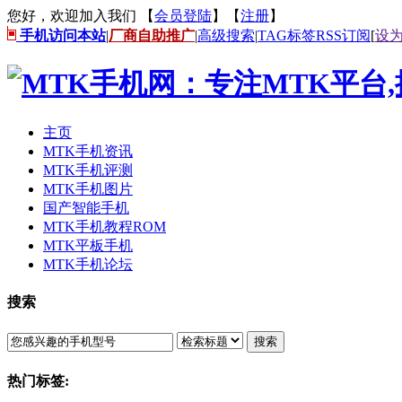
您好，欢迎加入我们 【
会员登陆
】【
注册
】
手机访问本站
|
厂商自助推广
|
高级搜索
|
TAG标签
RSS订阅
[
设
主页
MTK手机资讯
MTK手机评测
MTK手机图片
国产智能手机
MTK手机教程ROM
MTK平板手机
MTK手机论坛
搜索
搜索
热门标签: