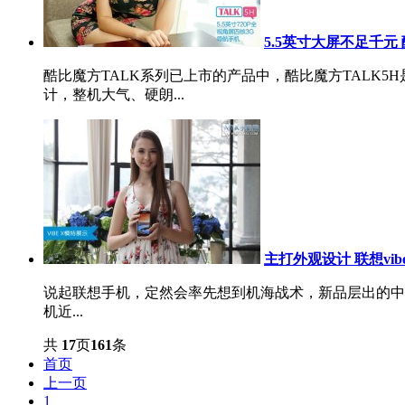
5.5英寸大屏不足千元
酷比魔方TALK系列已上市的产品中，酷比魔方TALK5
计，整机大气、硬朗...
主打外观设计 联想vib
说起联想手机，定然会率先想到机海战术，新品层出的中
机近...
共
17
页
161
条
首页
上一页
1