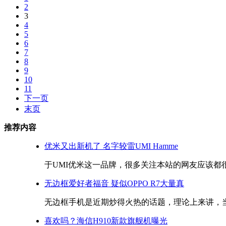
2
3
4
5
6
7
8
9
10
11
下一页
末页
推荐内容
优米又出新机了 名字较雷UMI Hamme
于UMI优米这一品牌，很多关注本站的网友应该都很熟
无边框爱好者福音 疑似OPPO R7大量真
无边框手机是近期炒得火热的话题，理论上来讲，当前
喜欢吗？海信H910新款旗舰机曝光