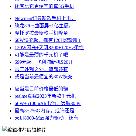
还有比它更便宜的真5G手机
Newman纽曼新款手机上市，
骁龙870+曲面屏+1亿主摄，
摩托罗拉最新款手机降至
60W快充起，都有120Hz高刷屏
120W闪充+天玑8200+120Hz柔性
可能是最薄的千元机了吧
699元起，飞利浦新机S20开
帅气外观之外，背部还有
或是当前最便宜的80W快充
应当是目前价格最低的骁
realme真我2023年新款千元机
66W+5100mAh电池，远航30 Pr
最高8+256G内存，或许还是
天玑8000-Max强力驱动，还有
编辑推荐