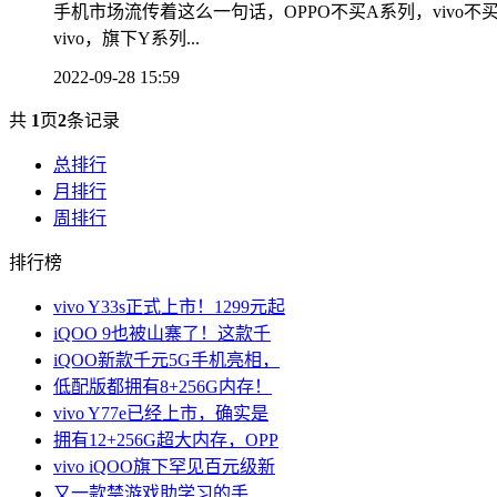
手机市场流传着这么一句话，OPPO不买A系列，vivo
vivo，旗下Y系列...
2022-09-28 15:59
共
1
页
2
条记录
总排行
月排行
周排行
排行榜
vivo Y33s正式上市！1299元起
iQOO 9也被山寨了！这款千
iQOO新款千元5G手机亮相，
低配版都拥有8+256G内存！
vivo Y77e已经上市，确实是
拥有12+256G超大内存，OPP
vivo iQOO旗下罕见百元级新
又一款禁游戏助学习的手