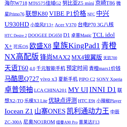
京崎T86
海尔W718
努比亚Z5 mini
MT6575佳域G2
微
VIBE P1价格
中兴
联想K80
星Primo76
NFC
U930HD
台电P70 3G八核
Acer V370
小旋风F13+
TCL idol
D1
DOOGEE DG650
卓普Magic
HTC Desire 2
皇族KingPad1
青橙
欧盛X8
X+
可乐OS
NX高配版
锋尚MAX2
MX4银翼版
天玑700
天语T60
预定时间
青橙mars1价钱
4.0
千元智能手机
马酷思Q727
vivo x3
夏新手机
PIPO C2
SONY Xperia
卓普领袖
INNI D1
MY UI
LCA CHINA201
联
优缺点评测
想X2-TO
HTC E9t
乐檬X3 Lite
小辣椒Player
Iocean Z1
山寨ONES
凯利通动力王
中辰
尼奥NO1ROM
ZC-300A
普莱达F13
纽曼A90 Pro