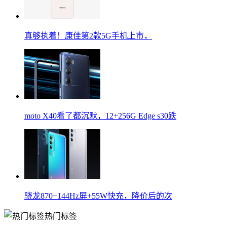
真够执着！康佳第2款5G手机上市，
moto X40看了都沉默，12+256G Edge s30跌
骁龙870+144Hz屏+55W快充，降价后的次
热门标签