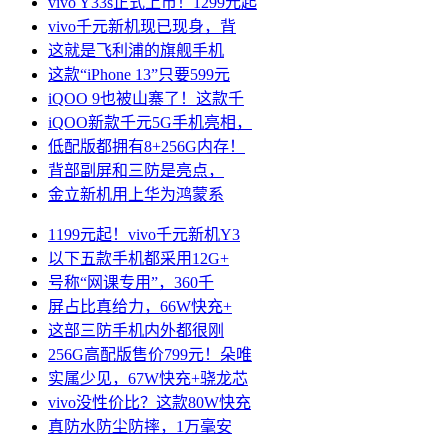
vivo Y33s正式上市！1299元起
vivo千元新机现已现身，背
这就是飞利浦的旗舰手机
这款“iPhone 13”只要599元
iQOO 9也被山寨了！这款千
iQOO新款千元5G手机亮相，
低配版都拥有8+256G内存！
背部副屏和三防是亮点，
金立新机用上华为鸿蒙系
1199元起！vivo千元新机Y3
以下五款手机都采用12G+
号称“网课专用”，360千
屏占比真给力，66W快充+
这部三防手机内外都很刚
256G高配版售价799元！朵唯
实属少见，67W快充+骁龙芯
vivo没性价比？这款80W快充
真防水防尘防摔，1万毫安