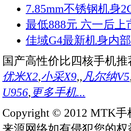
7.85mm不锈钢机身2
最低888元 六一后上
佳域G4最新机身内
国产高性价比四核手机推
优米X2
,
小采X9
,
,
凡尔纳V5
U956
,
更多手机...
Copyright © 2012
来源网络如有侵犯您的权益请联系