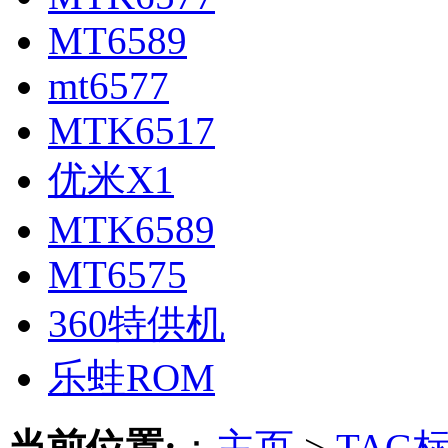
MT6589
mt6577
MTK6517
优米X1
MTK6589
MT6575
360特供机
乐蛙ROM
当前位置:
：
主页
>
TAG