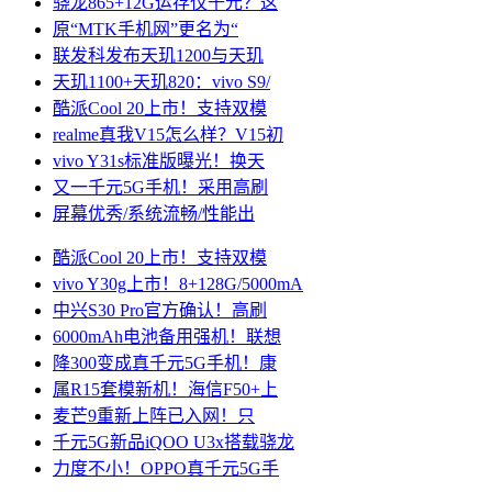
骁龙865+12G运存仅千元？这
原“MTK手机网”更名为“
联发科发布天玑1200与天玑
天玑1100+天玑820：vivo S9/
酷派Cool 20上市！支持双模
realme真我V15怎么样？V15初
vivo Y31s标准版曝光！换天
又一千元5G手机！采用高刷
屏幕优秀/系统流畅/性能出
酷派Cool 20上市！支持双模
vivo Y30g上市！8+128G/5000mA
中兴S30 Pro官方确认！高刷
6000mAh电池备用强机！联想
降300变成真千元5G手机！康
属R15套模新机！海信F50+上
麦芒9重新上阵已入网！只
千元5G新品iQOO U3x搭载骁龙
力度不小！OPPO真千元5G手