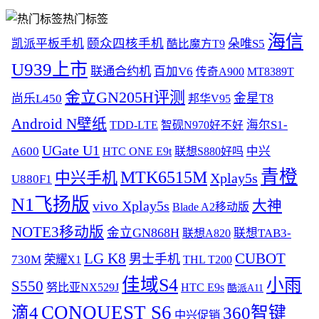
热门标签
海信
颐众四核手机
凯派平板手机
朵唯S5
酷比魔方T9
U939上市
联通合约机
百加V6
传奇A900
MT8389T
金立GN205H评测
金星T8
尚乐L450
邦华V95
Android N壁纸
海尔S1-
TDD-LTE
智砚N970好不好
UGate U1
A600
中兴
HTC ONE E9t
联想S880好吗
青橙
MTK6515M
中兴手机
Xplay5s
U880F1
N1飞扬版
大神
vivo Xplay5s
Blade A2移动版
NOTE3移动版
金立GN868H
联想TAB3-
联想A820
LG K8
CUBOT
男士手机
730M
荣耀X1
THL T200
佳域S4
小雨
S550
努比亚NX529J
HTC E9s
酷派A11
CONQUEST S6
滴4
360智键
中兴促销