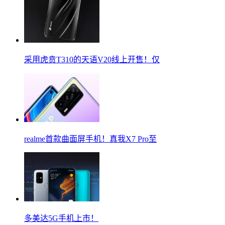
采用虎贲T310的天语V20线上开售！仅
realme首款曲面屏手机！真我X7 Pro至
多美达5G手机上市！