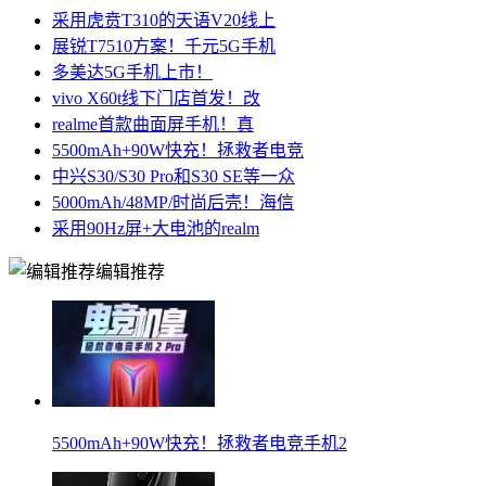
采用虎贲T310的天语V20线上
展锐T7510方案！千元5G手机
多美达5G手机上市！
vivo X60t线下门店首发！改
realme首款曲面屏手机！真
5500mAh+90W快充！拯救者电竞
中兴S30/S30 Pro和S30 SE等一众
5000mAh/48MP/时尚后壳！海信
采用90Hz屏+大电池的realm
编辑推荐
5500mAh+90W快充！拯救者电竞手机2