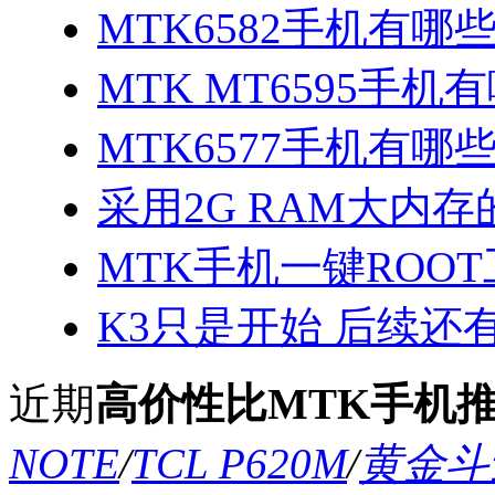
MTK6582手机有哪些
MTK MT6595手机
MTK6577手机有哪些
采用2G RAM大内存的
MTK手机一键ROOT
K3只是开始 后续还
近期
高价性比MTK手机
NOTE
/
TCL P620M
/
黄金斗士