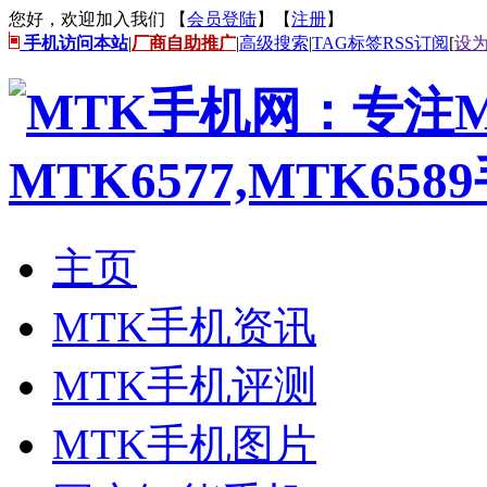
您好，欢迎加入我们 【
会员登陆
】【
注册
】
手机访问本站
|
厂商自助推广
|
高级搜索
|
TAG标签
RSS订阅
[
设
主页
MTK手机资讯
MTK手机评测
MTK手机图片