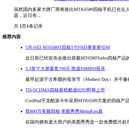
虽然国内多家大牌厂商将推出MTK6589四核手机已在众人
器，近日有...
共
1
页
1
条记录
推荐内容
5月16日 MT6589T四核5寸FHD屏美莱仕M
近日前已经宣布会推出搭载MT6589Turbo四核产品的m
5.3英寸大屏幕售799元 凯派F8MINI母亲
最早起源于古希腊的母亲节（Mothers Day）并不像
TD-SCDMA四核新机酷派8295即将上市
CoolPad宇龙酷派今年采用MTK6589方案的四核产品酷
双800万美颜四核 美图秀秀MeituKiss真
在国内拥有庞大用户的美图秀秀是一款免费图片处理软