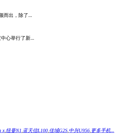
而出，除了...
中心举行了新...
m x
,
纽曼N1
,
蓝天信L100
,
佳域G2S
,
中兴U956
,
更多手机...