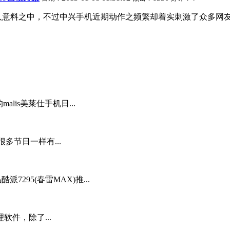
意料之中，不过中兴手机近期动作之频繁却着实刺激了众多网友的眼球，努
alis美莱仕手机日...
很多节日一样有...
派7295(春雷MAX)推...
件，除了...