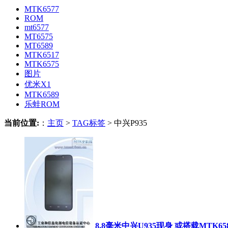
MTK6577
ROM
mt6577
MT6575
MT6589
MTK6517
MTK6575
图片
优米X1
MTK6589
乐蛙ROM
当前位置:
：
主页
>
TAG标签
> 中兴P935
8.8毫米中兴U935现身 或搭载MTK6