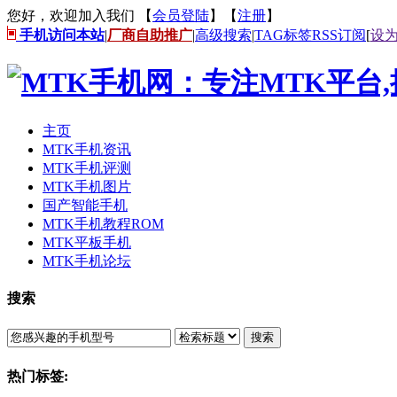
您好，欢迎加入我们 【
会员登陆
】【
注册
】
手机访问本站
|
厂商自助推广
|
高级搜索
|
TAG标签
RSS订阅
[
设
主页
MTK手机资讯
MTK手机评测
MTK手机图片
国产智能手机
MTK手机教程ROM
MTK平板手机
MTK手机论坛
搜索
搜索
热门标签: