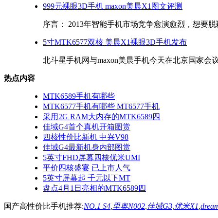
999元裸眼3D手机 maxon美晨X1图文评测
序言： 2013年智能手机市场竞争愈演愈烈，想要脱颖
5寸MTK6577双核 美晨X1裸眼3D手机发布
北斗星手机网与maxon美晨手机今天在北京国家会议
热点内容
MTK6589手机有哪些
MTK6577手机有哪些 MT6577手机
采用2G RAM大内存的MTK6589四
佳域G4首个真机开箱图赏
四核性价比新机 中兴V98
佳域G4最新机身内部图赏
5英寸FHD屏幕四核优米UMI
平价四核盛宴 已上市人气
5英寸屏幕起 千元以下MT
盘点4月1日亮相的MTK6589四
国产高性价比手机推荐:
NO.1 S4
,
里奥N002
,
佳域G3
,
优米X1
,
drea