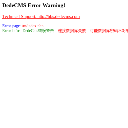
DedeCMS Error Warning!
Technical Support: http://bbs.dedecms.com
Error page:
/m/index.php
Error infos: DedeCms错误警告：
连接数据库失败，可能数据库密码不对