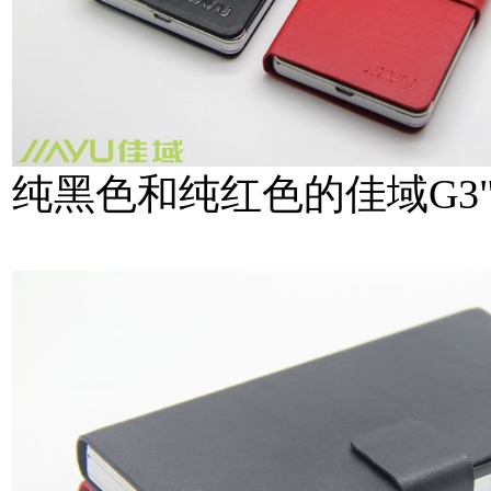
纯黑色和纯红色的佳域G3"外