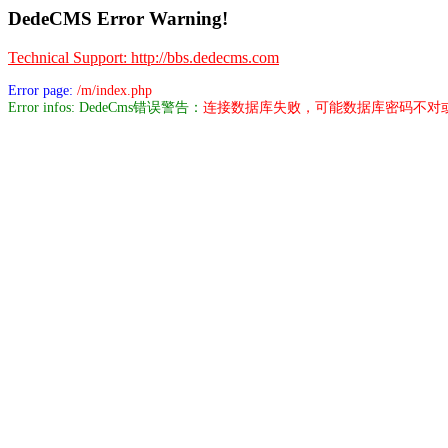
DedeCMS Error Warning!
Technical Support: http://bbs.dedecms.com
Error page:
/m/index.php
Error infos: DedeCms错误警告：
连接数据库失败，可能数据库密码不对