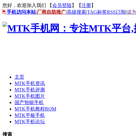
您好，欢迎加入我们 【
会员登陆
】【
注册
】
手机访问本站
|
厂商自助推广
|
高级搜索
|
TAG标签
RSS订阅
[
设
主页
MTK手机资讯
MTK手机评测
MTK手机图片
国产智能手机
MTK手机教程ROM
MTK平板手机
MTK手机论坛
搜索