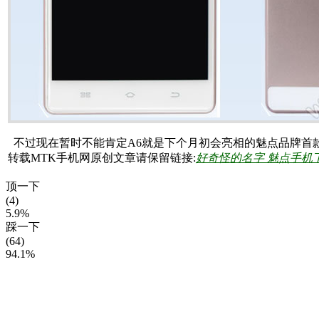
不过现在暂时不能肯定A6就是下个月初会亮相的魅点品牌首
转载MTK手机网原创文章请保留链接:
好奇怪的名字 魅点手机
顶一下
(4)
5.9%
踩一下
(64)
94.1%