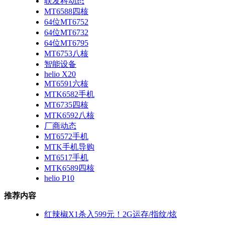
联发科动态
MT6588四核
64位MT6752
64位MT6732
64位MT6795
MT6753八核
智能设备
helio X20
MT6591六核
MTK6582手机
MT6735四核
MTK6592八核
厂商动态
MT6572手机
MTK手机导购
MT6517手机
MTK6589四核
helio P10
推荐内容
红辣椒X1杀入599元！2G运存/指纹/炫