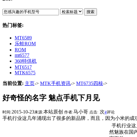
搜索
热门标签:
MT6589
乐蛙ROM
ROM
mt6577
360特供机
MT6517
MTK6575
当前位置:
主页
->
MTK手机资讯
->
MT6735四核
->
好奇怪的名字 魅点手机下月见
2015-10-23
本站原创
马小哥
次
时间:
来源:
作者:
点击:
4
评论
手机行业这几年涌现出了很多的新品牌，而且，因为小米的成
手机行业这
然魅族在国