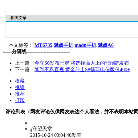
相关文章
本文标签：
MT6735
魅点手机
madn手机
魅点A6
------分隔线----------------------------
上一篇：
金立S6发布已定 将选择高大上的“云端”发布
下一篇：
降到不忍直视 黄金斗士S8畅玩电信版仅400+
收藏
挑错
推荐
打印
评论列表（网友评论仅供网友表达个人看法，并不表明本站
ﻬ守望天堂
2015-10-24 03:04:40发表