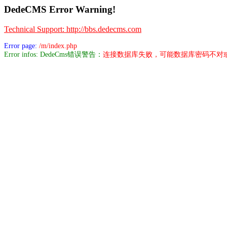
DedeCMS Error Warning!
Technical Support: http://bbs.dedecms.com
Error page:
/m/index.php
Error infos: DedeCms错误警告：
连接数据库失败，可能数据库密码不对