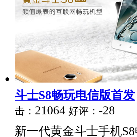
斗士S8畅玩电信版首发
21064
-28
击：
好评：
新一代黄金斗士手机S