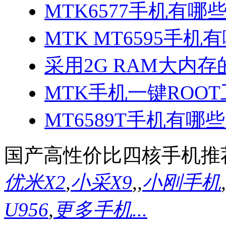
MTK6577手机有哪些
MTK MT6595手机
采用2G RAM大内存的
MTK手机一键ROOT
MT6589T手机有哪些
国产高性价比四核手机推
优米X2
,
小采X9
,
,
小刚手机
,
U956
,
更多手机...