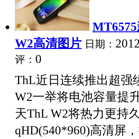
MT657
W2高清图片
2012
日期：
0
评：
ThL近日连续推出超强续航
W2一举将电池容量提升
天ThL W2将热力更持
qHD(540*960)高清