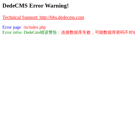
DedeCMS Error Warning!
Technical Support: http://bbs.dedecms.com
Error page:
/m/index.php
Error infos: DedeCms错误警告：
连接数据库失败，可能数据库密码不对