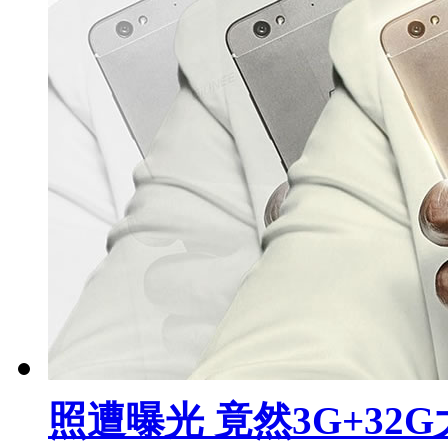
照遭曝光 竟然3G+32G