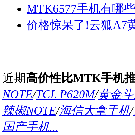
MTK6577手机有哪些
价格惊呆了!云狐A7
近期
高价性比MTK手机
NOTE
/
TCL P620M
/
黄金斗士
辣椒NOTE
/
海信大拿手机
/
国产手机...