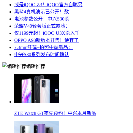
或是iQOO Z3！iQOO官方自曝另
黑鲨4真机演示已公开！数
电池参数公开！中兴S30系
荣耀V40轻奢版正式露脸：
仅1199元起！iQOO U3X杀入千
OPPO A93新版本开售！便宜了
7.3mm纤薄+拍照中端新品：
中兴S30系列发布时间确认
编辑推荐
ZTE Watch GT率先预约！中兴本月新品