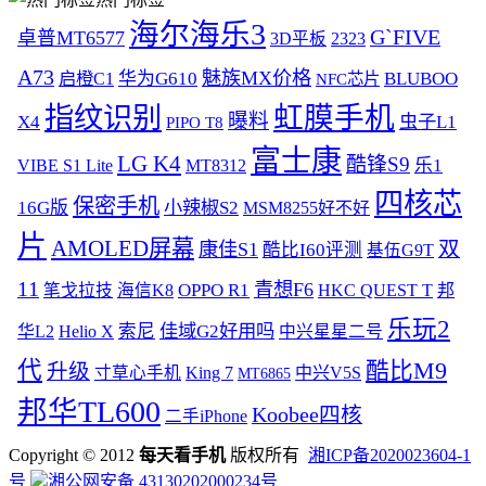
海尔海乐3
G`FIVE
卓普MT6577
3D平板
2323
A73
魅族MX价格
启橙C1
华为G610
BLUBOO
NFC芯片
虹膜手机
指纹识别
曝料
虫子L1
X4
PIPO T8
富士康
LG K4
酷锋S9
乐1
VIBE S1 Lite
MT8312
四核芯
保密手机
16G版
小辣椒S2
MSM8255好不好
片
AMOLED屏幕
双
康佳S1
酷比I60评测
基伍G9T
11
青想F6
OPPO R1
笔戈拉技
海信K8
HKC QUEST T
邦
乐玩2
索尼
佳域G2好用吗
华L2
Helio X
中兴星星二号
代
酷比M9
升级
寸草心手机
King 7
中兴V5S
MT6865
邦华TL600
Koobee四核
二手iPhone
Copyright © 2012
每天看手机
版权所有
湘ICP备2020023604-1
号
湘公网安备 43130202000234号