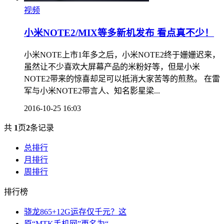
视频
小米NOTE2/MIX等多新机发布 看点真不少！
小米NOTE上市1年多之后，小米NOTE2终于姗姗迟来，
虽然让不少喜欢大屏幕产品的米粉好等，但是小米
NOTE2带来的惊喜却足可以抵消大家苦等的煎熬。 在雷
军与小米NOTE2带言人、知名影星梁...
2016-10-25 16:03
共
1
页
2
条记录
总排行
月排行
周排行
排行榜
骁龙865+12G运存仅千元？这
原“MTK手机网”更名为“