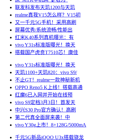
联发科发布天玑1200与天玑
realme真我V15怎么样？V15初
又一千元5G手机！采用高刷
屏幕优秀/系统流畅/性能出
红米K40系列真机曝光：有
vivo Y31s标准版曝光！换天
搭载国产虎贲T7510芯！康佳
vivo Y31s标准版曝光！换天
天玑1100+天玑820：vivo S9/
不止GT！realme一款神秘新机
OPPO Reno5 K上线！搭载高通
红魔6已入网并开始在线预
vivo S9定档3月3日！首发天
中兴S30 Pro官方确认！高刷
第二代真全面屏来袭！中
vivo Y30g上市！8+128G/5000mA
千元5G新品iQOO U3x搭载骁龙